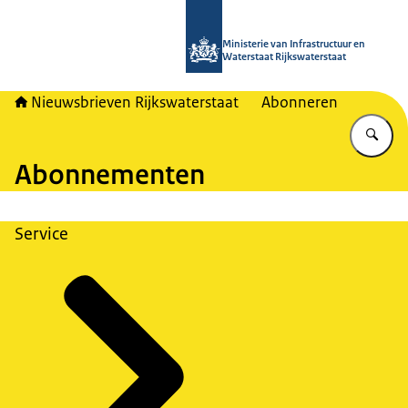
Naar de homepage van Nieuwsbrieven
Ministerie van Infrastructuur en
Waterstaat Rijkswaterstaat
Nieuwsbrieven Rijkswaterstaat
Abonneren
Vu
Abonnementen
Service