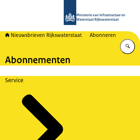
Naar de homepage van Nieuwsbrieven
Ministerie van Infrastructuur en
Waterstaat Rijkswaterstaat
Nieuwsbrieven Rijkswaterstaat
Abonneren
Vu
Abonnementen
Service