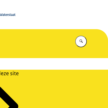
 Rijkswaterstaat
 Waterstaat
Vul in wat u z
eze site