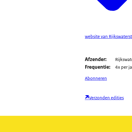
website van Rijkswaters
Afzender
Rijkswat
Frequentie
4x per j
Abonneren
Verzonden edities