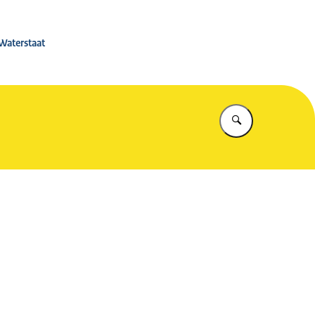
 Rijkswaterstaat
 Waterstaat
Vul in wat u z