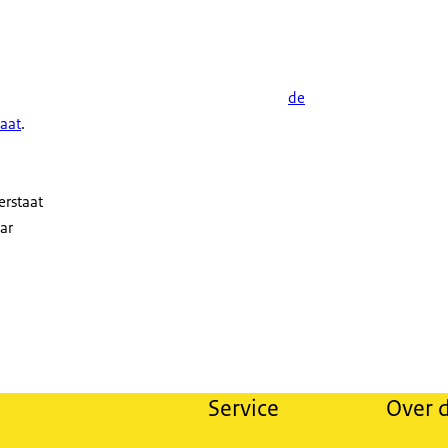
de
taat
.
erstaat
aar
Service
Over d