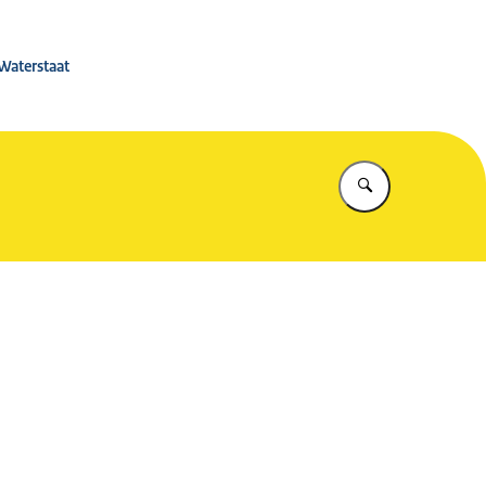
 Rijkswaterstaat
 Waterstaat
Vul in wat u z