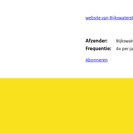
website van Rijkswaters
Afzender
Rijkswat
Frequentie
4x per j
Abonneren