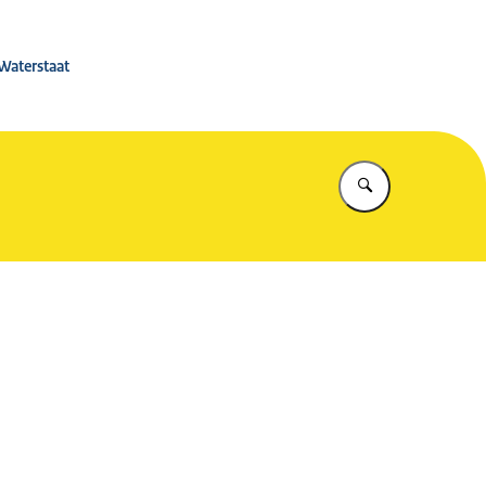
 Rijkswaterstaat
 Waterstaat
Vul in wat u z