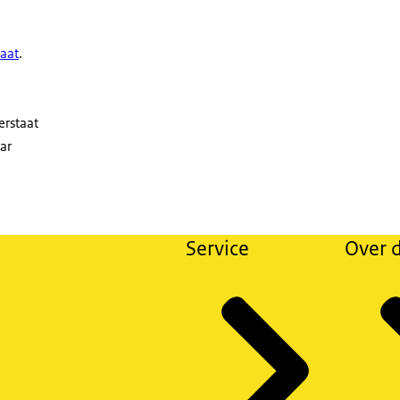
taat
.
erstaat
aar
Service
Over d