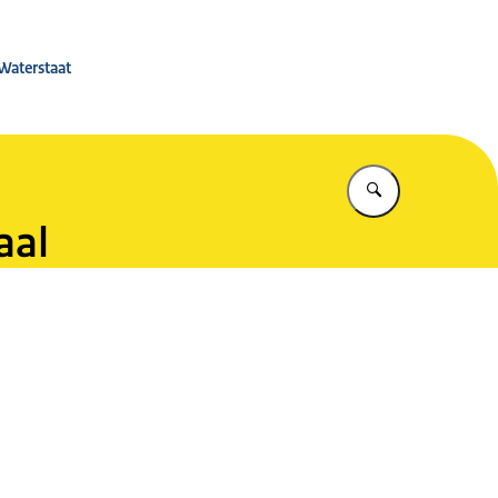
 Rijkswaterstaat
 Waterstaat
Vul in wat u z
aal