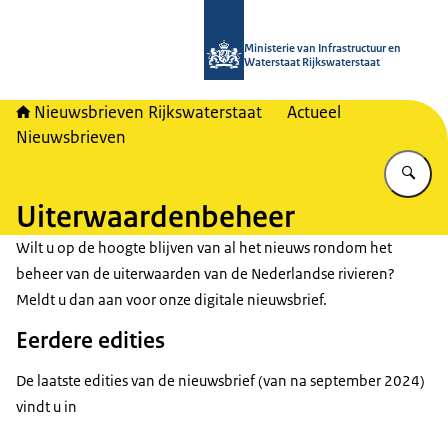
Naar de homepage van Nieuwsbrieven
Ministerie van Infrastructuur en
Waterstaat Rijkswaterstaat
Nieuwsbrieven Rijkswaterstaat
Actueel
Nieuwsbrieven
Vu
Uiterwaardenbeheer
Wilt u op de hoogte blijven van al het nieuws rondom het
beheer van de uiterwaarden van de Nederlandse rivieren?
Meldt u dan aan voor onze digitale nieuwsbrief.
Eerdere edities
De laatste edities van de nieuwsbrief (van na september 2024)
vindt u in